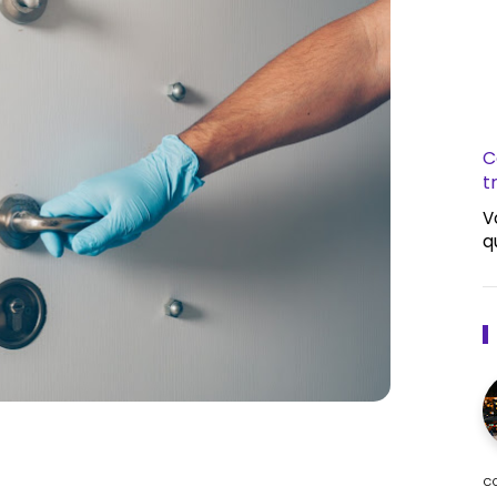
C
t
V
q
c