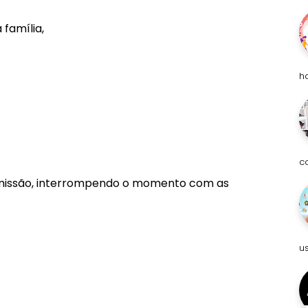
família,
h
c
rmissão, interrompendo o momento com as
u